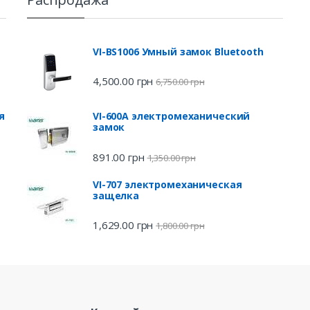
VI-BS1006 Умный замок Bluetooth
4,500.00
грн
6,750.00
грн
я
VI-600A электромеханический
замок
891.00
грн
1,350.00
грн
VI-707 электромеханическая
защелка
1,629.00
грн
1,800.00
грн