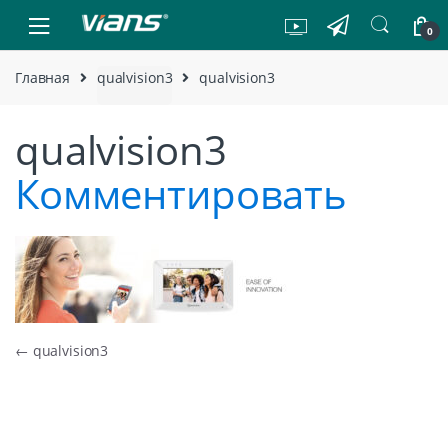
Skip to navigation
Skip to content
0
Главная
qualvision3
qualvision3
qualvision3
Комментировать
Навигация по записям
←
qualvision3