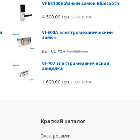
VI-BS1006 Умный замок Bluetooth
4,500.00
грн
6,750.00
грн
я
VI-600A электромеханический
замок
891.00
грн
1,350.00
грн
VI-707 электромеханическая
защелка
1,629.00
грн
1,800.00
грн
Краткий каталог
Электрозамки