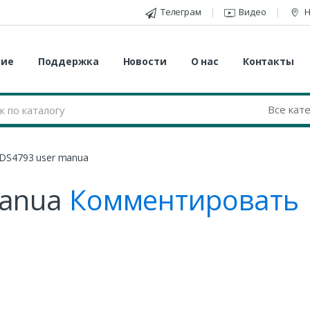
Телеграм
Видео
Н
ние
Поддержка
Новости
О нас
Контакты
IDS4793 user manua
manua
Комментировать