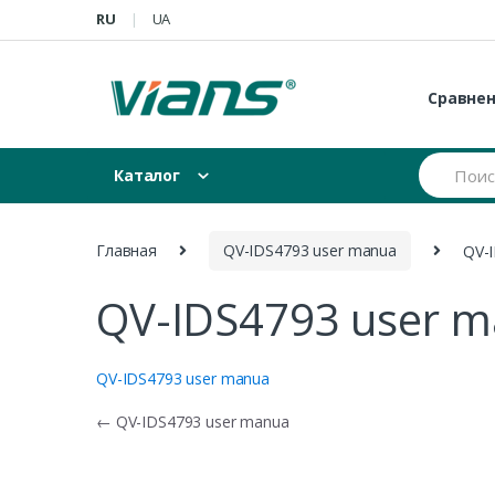
Skip to navigation
Skip to content
RU
UA
Сравне
S
Каталог
e
a
r
c
Главная
QV-IDS4793 user manua
QV-
h
f
QV-IDS4793 user 
o
r
:
QV-IDS4793 user manua
Навигация по записям
←
QV-IDS4793 user manua