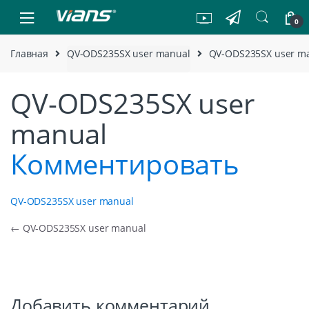
Skip to navigation
Skip to content
0
Главная
QV-ODS235SX user manual
QV-ODS235SX user m
QV-ODS235SX user
manual
Комментировать
QV-ODS235SX user manual
Навигация по записям
←
QV-ODS235SX user manual
Добавить комментарий