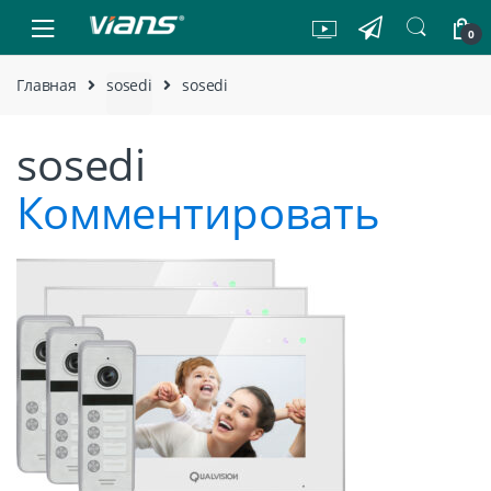
Skip to navigation
Skip to content
0
Главная
sosedi
sosedi
sosedi
Комментировать