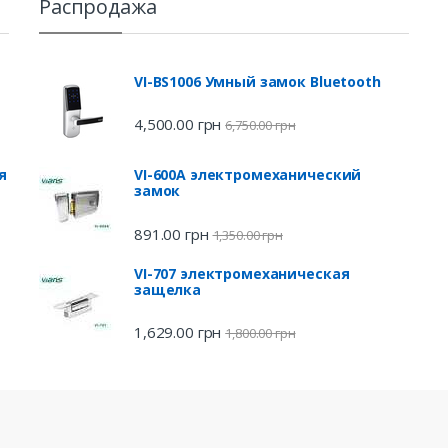
Распродажа
VI-BS1006 Умный замок Bluetooth
4,500.00
грн
6,750.00
грн
я
VI-600A электромеханический
замок
891.00
грн
1,350.00
грн
VI-707 электромеханическая
защелка
1,629.00
грн
1,800.00
грн