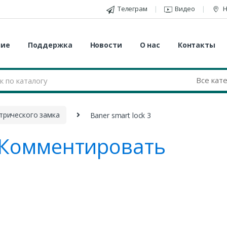
Телеграм
Видео
Н
ние
Поддержка
Новости
О нас
Контакты
трического замка
Baner smart lock 3
Комментировать