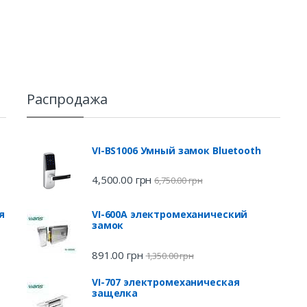
Распродажа
VI-BS1006 Умный замок Bluetooth
4,500.00
грн
6,750.00
грн
я
VI-600A электромеханический
замок
891.00
грн
1,350.00
грн
VI-707 электромеханическая
защелка