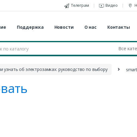
Телеграм
Видео
Н
ние
Поддержка
Новости
О нас
Контакты
ли узнать об электрозамках: руководство по выбору
smar
вать