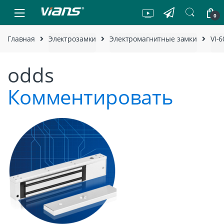
Skip to navigation
Skip to content
0
Главная
Электрозамки
Электромагнитные замки
VI-
odds
Комментировать