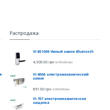
Распродажа
VI-BS1006 Умный замок Bluetooth
4,500.00
грн
6,750.00
грн
я
VI-600A электромеханический
замок
891.00
грн
1,350.00
грн
VI-707 электромеханическая
защелка